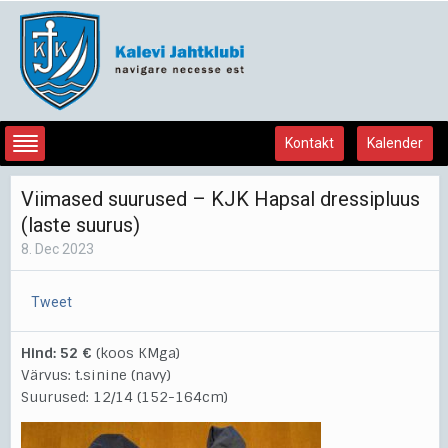
Kontakt
Kalender
Viimased suurused – KJK Hapsal dressipluus
(laste suurus)
8. Dec 2023
Tweet
Hind: 52 €
(koos KMga)
Värvus: t.sinine (navy)
Suurused: 12/14 (152-164cm)