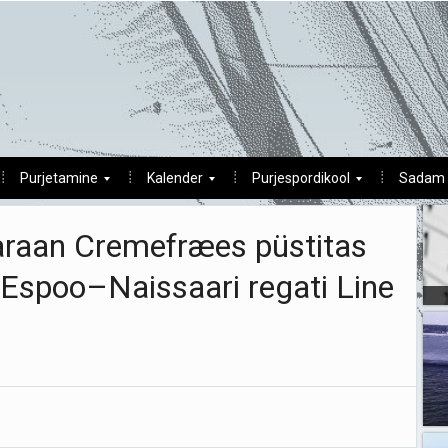
Purjetamine
Kalender
Purjespordikool
Sadam
maraan Cremefræes püstitas
ju Espoo–Naissaari regati Line