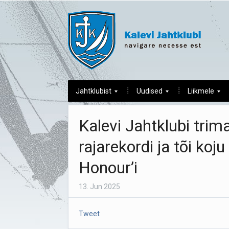
Jahtklubist
Uudised
Liikmele
Kalevi Jahtklubi tri
rajarekordi ja tõi ko
Honour’i
13. Jun 2025
Tweet