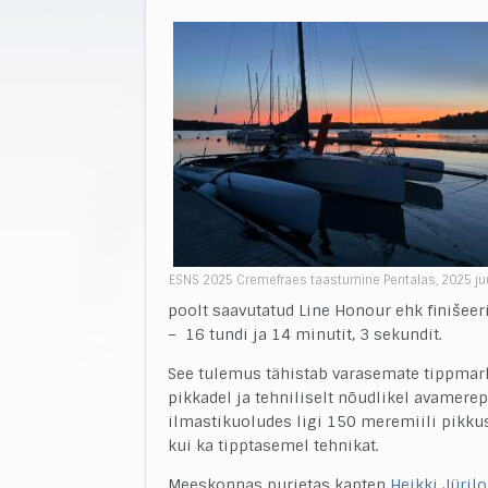
ESNS 2025 Cremefraes taastumine Pentalas, 2025 ju
poolt saavutatud Line Honour ehk finišee
– 16 tundi ja 14 minutit, 3 sekundit.
See tulemus tähistab varasemate tippmar
pikkadel ja tehniliselt nõudlikel avamere
ilmastikuoludes ligi 150 meremiili pikku
kui ka tipptasemel tehnikat.
Meeskonnas purjetas kapten
Heikki Jürilo