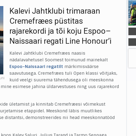
Kalevi Jahtklubi trimaraan
Cremefræes püstitas
rajarekordi ja tõi koju Espoo–
Naissaari regati Line Honour’i
Kalevi Jahtklubi Cremefræes naasis
nädalavahetusel Soomest toimunud mainekalt
Espoo–Naissaari regatilt
märkimisväärse
saavutusega. Cremefræes tuli Open klassi võitjaks,
uni
kuid veelgi suurema tähendusega oli meeskonna
rimine esimese jahina üldarvestuses ning uus rajarekord
kide ületamist ja kinnitab Cremefræesi võimekust
purjetamise etappidel. Meeskond läbis muutlikes
se distantsi, demonstreerides nii head meeskonnatööd
koos Kalev Saluri, Julius Tarand ja Tarmo Seppaga.