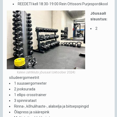
REEDETI kell 18:30-19:00 Rein Ottosoni Purjespordikool
Jõusaali
sisustus:
2
Kalevi Jahtklubi jõusaal (oktoober 2024)
sõudeergomeetrit
1 suusaergomeeter
2 jooksurada
1 ellips-crosstrainer
3 spinniratast
Rinna-, kõhulihaste-, alalselja ja biitsepspingid
Õlapress ja säärepink