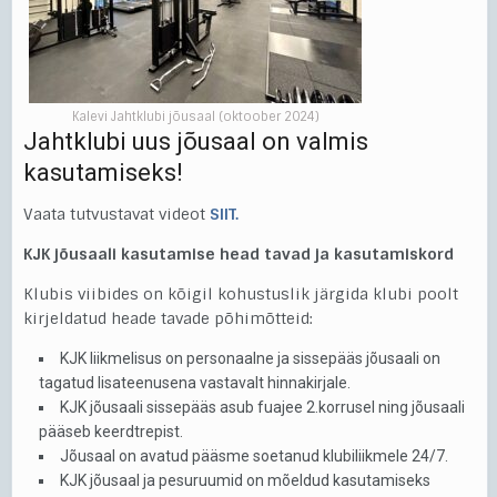
Kalevi Jahtklubi jõusaal (oktoober 2024)
Jahtklubi uus jõusaal on valmis
kasutamiseks!
Vaata tutvustavat videot
SIIT.
KJK jõusaali kasutamise head tavad ja kasutamiskord
Klubis viibides on kõigil kohustuslik järgida klubi poolt
kirjeldatud heade tavade põhimõtteid:
KJK liikmelisus on personaalne ja sissepääs jõusaali on
tagatud lisateenusena vastavalt hinnakirjale.
KJK jõusaali sissepääs asub fuajee 2.korrusel ning jõusaali
pääseb keerdtrepist.
Jõusaal on avatud pääsme soetanud klubiliikmele 24/7.
KJK jõusaal ja pesuruumid on mõeldud kasutamiseks