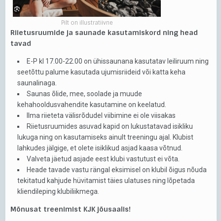
Pilt on illustratiivne
Riietusruumide ja saunade kasutamiskord ning head
tavad
E-P kl 17.00-22.00 on ühissaunana kasutatav leiliruum ning
seetõttu palume kasutada ujumisriideid või katta keha
saunalinaga.
Saunas õlide, mee, soolade ja muude
kehahooldusvahendite kasutamine on keelatud.
Ilma riieteta välisrõdudel viibimine ei ole viisakas
Riietusruumides asuvad kapid on lukustatavad isikliku
lukuga ning on kasutamiseks ainult treeningu ajal. Klubist
lahkudes jälgige, et olete isiklikud asjad kaasa võtnud.
Valveta jäetud asjade eest klubi vastutust ei võta.
Heade tavade vastu rängal eksimisel on klubil õigus nõuda
tekitatud kahjude hüvitamist täies ulatuses ning lõpetada
kliendileping klubiliikmega.
Mõnusat treenimist KJK jõusaalis!