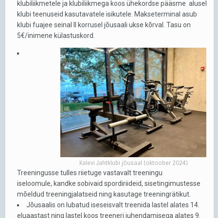
klubiliikmetele ja klubiliikmega koos ühekordse pääsme alusel
klubi teenuseid kasutavatele isikutele. Makseterminal asub
klubi fuajee seinal II korrusel jõusaali ukse kõrval. Tasu on
5€/inimene külastuskord.
Kalevi Jahtklubi jõusaal (oktoober 2024)
Treeningusse tulles riietuge vastavalt treeningu
iseloomule, kandke sobivaid spordiriideid, sisetingimustesse
mõeldud treeningjalatseid ning kasutage treeningrätikut.
Jõusaalis on lubatud iseseisvalt treenida lastel alates 14.
eluaastast ning lastel koos treeneri juhendamisega alates 9.