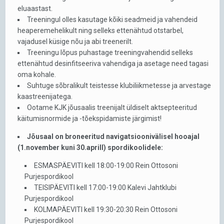
eluaastast.
Treeningul olles kasutage kõiki seadmeid ja vahendeid
heaperemehelikult ning selleks ettenähtud otstarbel,
vajadusel küsige nõu ja abi treenerilt.
Treeningu lõpus puhastage treeningvahendid selleks
ettenähtud desinfitseeriva vahendiga ja asetage need tagasi
oma kohale.
Suhtuge sõbralikult teistesse klubiliikmetesse ja arvestage
kaastreenijatega.
Ootame KJK jõusaalis treenijalt üldiselt aktsepteeritud
käitumisnormide ja -tõekspidamiste järgimist!
Jõusaal on broneeritud navigatsioonivälisel hooajal
(1.november kuni 30.aprill) spordikoolidele:
ESMASPÄEVITI kell 18:00-19:00 Rein Ottosoni
Purjespordikool
TEISIPÄEVITI kell 17:00-19:00 Kalevi Jahtklubi
Purjespordikool
KOLMAPÄEVITI kell 19:30-20:30 Rein Ottosoni
Purjespordikool