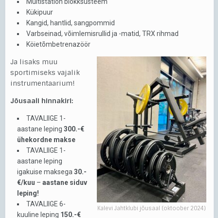
Multistation blokksüsteem
Kükipuur
Kangid, hantlid, sangpommid
Varbseinad, võimlemisrullid ja -matid, TRX rihmad
Köietõmbetrenazöör
Ja lisaks muu
sportimiseks vajalik
instrumentaarium!
Jõusaali hinnakiri:
TAVALIIGE 1-
aastane leping
300.-€
ühekordne makse
TAVALIIGE 1-
aastane leping
igakuise maksega
30.-
€/kuu
–
aastane siduv
leping!
TAVALIIGE 6-
Kalevi Jahtklubi jõusaal (oktoober 2024)
kuuline leping
150.-€