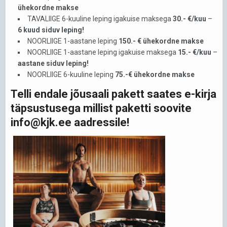
ühekordne makse
TAVALIIGE 6-kuuline leping igakuise maksega
30.- €/kuu
–
6 kuud siduv leping!
NOORLIIGE 1-aastane leping
150.- € ühekordne makse
NOORLIIGE 1-aastane leping igakuise maksega
15.- €/kuu
–
aastane siduv leping!
NOORLIIGE 6-kuuline leping
75.-€ ühekordne makse
Telli endale jõusaali pakett saates e-kirja
täpsustusega millist paketti soovite
info@kjk.ee
aadressile!