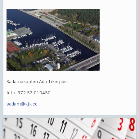
Sadamakapten Ado Tikerpäe
tel + 372 53 010450
sadam@kjk.ee