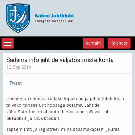
Kontakt
Kalender
Sadama info jahtide väljatõstmiste kohta
12. Sep 2014
Tweet
Hooaeg on selleks aastaks lõppenud ja jahid tuleb tõsta
talvekorterisse uut hooaega ootama.
Jahtide
väljatõstmine on plaanitud teha kahel päeval –
4.
oktoobril ja 18. oktoobril.
Täpsem info ja registreerimine sadamakapteni juures.