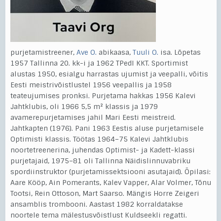
purjetamistreener,
Ave O.
abikaasa,
Tuuli O.
isa. Lõpetas
1957 Tallinna 20. kk-i ja 1962 TPedI KKT. Sportimist
alustas 1950, esialgu harrastas ujumist ja veepalli, võitis
Eesti meistrivõistlustel 1956 veepallis ja 1958
teateujumises pronksi. Purjetama hakkas 1956 Kalevi
Jahtklubis, oli 1966 5,5 m² klassis ja 1979
avamerepurjetamises jahil Mari Eesti meistreid.
Jahtkapten (1976). Pani 1963 Eestis aluse purjetamisele
Optimisti klassis. Töötas 1964–75 Kalevi Jahtklubis
noortetreenerina, juhendas Optimist- ja Kadett-klassi
purjetajaid, 1975–81 oli Tallinna Näidislinnuvabriku
spordiinstruktor (purjetamissektsiooni asutajaid). Õpilasi:
Aare Kööp, Ain Pomerants, Kalev Vapper, Alar Volmer, Tõnu
Tootsi, Rein Ottoson, Mart Saarso. Mängis Horre Zeigeri
ansamblis trombooni. Aastast 1982 korraldatakse
noortele tema mälestusvõistlust Kuldseekli regatti.