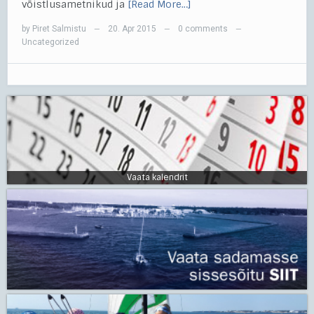
võistlusametnikud ja
[Read More…]
by
Piret Salmistu
20. Apr 2015
0 comments
—
—
—
Uncategorized
Vaata kalendrit