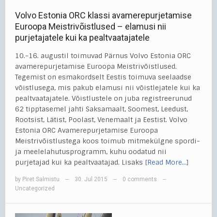
Volvo Estonia ORC klassi avamerepurjetamise
Euroopa Meistrivõistlused – elamusi nii
purjetajatele kui ka pealtvaatajatele
10.-16. augustil toimuvad Pärnus Volvo Estonia ORC
avamerepurjetamise Euroopa Meistrivõistlused.
Tegemist on esmakordselt Eestis toimuva seelaadse
võistlusega, mis pakub elamusi nii võistlejatele kui ka
pealtvaatajatele. Võistlustele on juba registreerunud
62 tipptasemel jahti Saksamaalt, Soomest, Leedust,
Rootsist, Lätist, Poolast, Venemaalt ja Eestist. Volvo
Estonia ORC Avamerepurjetamise Euroopa
Meistrivõistlustega koos toimub mitmekülgne spordi-
ja meelelahutusprogramm, kuhu oodatud nii
purjetajad kui ka pealtvaatajad. Lisaks
[Read More…]
by
Piret Salmistu
30. Jul 2015
0 comments
—
—
—
Uncategorized