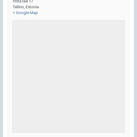
Pirita tee 17
Tallinn
,
Estonia
+ Google Map