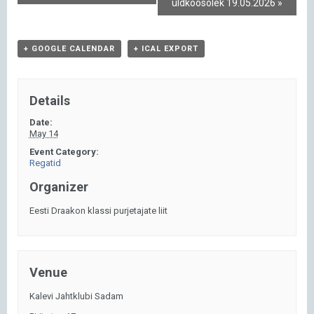
üldkoosolek 19.05.2026
»
+ GOOGLE CALENDAR
+ ICAL EXPORT
Details
Date:
May 14
Event Category:
Regatid
Organizer
Eesti Draakon klassi purjetajate liit
Venue
Kalevi Jahtklubi Sadam