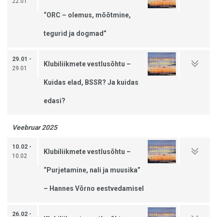
22.01
“ORC – olemus, mõõtmine,
tegurid ja dogmad”
29.01 -
Klubiliikmete vestlusõhtu –
29.01
Kuidas elad, BSSR? Ja kuidas
edasi?
Veebruar 2025
10.02 -
Klubiliikmete vestlusõhtu –
10.02
“Purjetamine, nali ja muusika”
– Hannes Võrno eestvedamisel
26.02 -