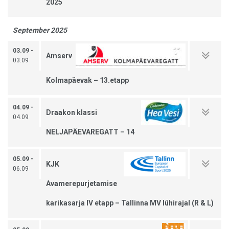
2025
September 2025
03.09 -
Amserv
03.09
Kolmapäevak – 13.etapp
04.09 -
Draakon klassi
04.09
NELJAPÄEVAREGATT – 14
05.09 -
KJK
06.09
Avamerepurjetamise
karikasarja IV etapp – Tallinna MV lühirajal (R & L)