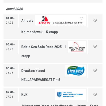
Juuni 2025
04.06 -
Amserv
04.06
Kolmapäevak – 5.etapp
05.06 -
Baltic Sea Solo Race 2025 – I
05.06
etapp
06.06 -
Draakon klassi
06.06
NELJAPÄEVAREGATT – 5
07.06 -
KJK
07.06
Avamerepurjetamise karikasarja III etapp – Terra